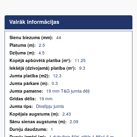
Iet
uz
galerijas
Vairāk informācijas
sākumu
Vairāk
44
informācijas
2.5
4.5
11.25
9.3
12.3
0.3
19 mm T&G jumta dēļi
19 mm
Divslīpju jumts
2.43
2.09
1
1 dubultais 50% stikls 1,85x1,6 m