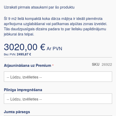
Uzraksti pirmais atsauksmi par šo produktu
Šī 9 m2 lielā kompaktā koka dārza mājiņa ir ideāli piemērota
aprīkojuma uzglabāšanai vai patīkamas atpūtas zonas izveidei.
Tās daudzpusīgais dizains padara to par lielisku papildinājumu
jebkurai āra telpai.
3020,00 €
2495,87 €
SKU
26922
Atjaunināšana uz Premium
Pilnīga impregnēšana
Jumta pārsegs