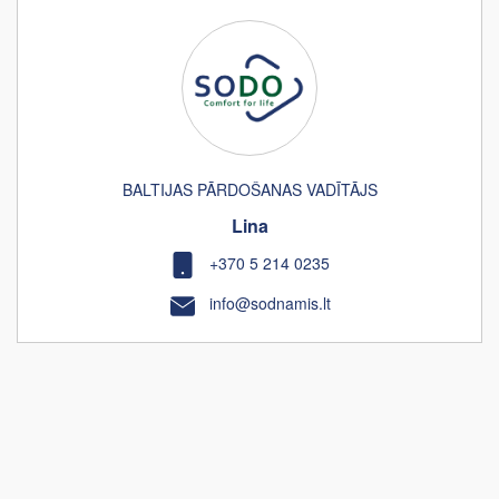
BALTIJAS PĀRDOŠANAS VADĪTĀJS
Lina
+370 5 214 0235
info@sodnamis.lt