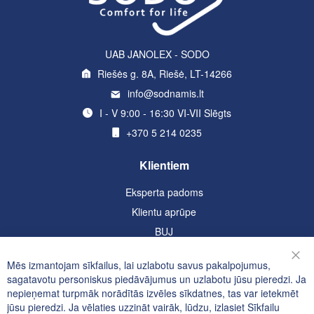
UAB JANOLEX - SODO
Riešės g. 8A, Riešė, LT-14266
info@sodnamis.lt
I - V 9:00 - 16:30 VI-VII Slēgts
+370 5 214 0235
Klientiem
Eksperta padoms
Klientu aprūpe
BUJ
Informācija
Mēs izmantojam sīkfailus, lai uzlabotu savus pakalpojumus,
Aizv
sagatavotu personiskus piedāvājumus un uzlabotu jūsu pieredzi. Ja
Konfidencialitātes un sīkfailu politika
nepieņemat turpmāk norādītās izvēles sīkdatnes, tas var ietekmēt
jūsu pieredzi. Ja vēlaties uzzināt vairāk, lūdzu, izlasiet
Sīkfailu
Meklētie atslēgvārdi