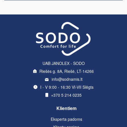
UAB JANOLEX - SODO
Riešės g. 8A, Riešė, LT-14266
info@sodnamis.lt
I - V 9:00 - 16:30 VI-VII Slēgts
+370 5 214 0235
Klientiem
Eksperta padoms