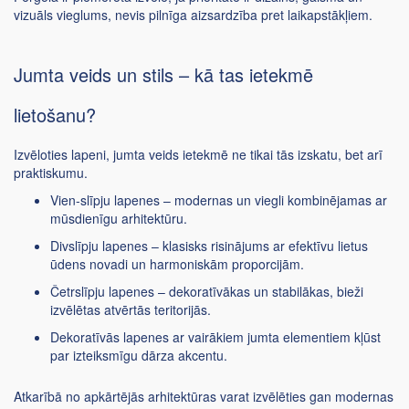
vizuāls vieglums, nevis pilnīga aizsardzība pret laikapstākļiem.
Jumta veids un stils – kā tas ietekmē
lietošanu?
Izvēloties lapeni, jumta veids ietekmē ne tikai tās izskatu, bet arī
praktiskumu.
Vien-slīpju lapenes – modernas un viegli kombinējamas ar
mūsdienīgu arhitektūru.
Divslīpju lapenes – klasisks risinājums ar efektīvu lietus
ūdens novadi un harmoniskām proporcijām.
Četrslīpju lapenes – dekoratīvākas un stabilākas, bieži
izvēlētas atvērtās teritorijās.
Dekoratīvās lapenes ar vairākiem jumta elementiem kļūst
par izteiksmīgu dārza akcentu.
Atkarībā no apkārtējās arhitektūras varat izvēlēties gan modernas