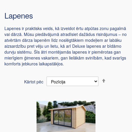
Lapenes
Lapenes ir praktisks veids, kā izveidot ērtu atpūtas zonu pagalmā
vai dārzā. Mūsu piedāvājumā atradīsiet dažādus risinājumus – no
atvērtām dārza lapenēm līdz noslēgtākiem modeļiem ar labāku
aizsardzību pret vēju un lietu, kā arī Deluxe lapenes ar bīdāmo
durvju sistēmu. Šīs ātri montējamās lapenes ir piemērotas gan
mierīgiem ģimenes vakariem, gan lielākām svinībām, kad svarīgs
komforts jebkuros laikapstākļos.
Iestatīt
Kārtot pēc
dilstošā
secībā