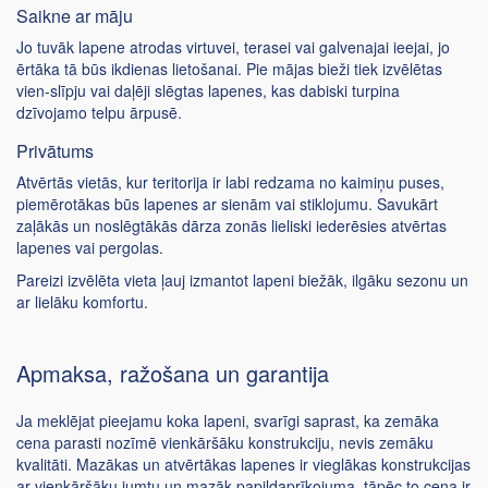
Saikne ar māju
Jo tuvāk lapene atrodas virtuvei, terasei vai galvenajai ieejai, jo
ērtāka tā būs ikdienas lietošanai. Pie mājas bieži tiek izvēlētas
vien-slīpju vai daļēji slēgtas lapenes, kas dabiski turpina
dzīvojamo telpu ārpusē.
Privātums
Atvērtās vietās, kur teritorija ir labi redzama no kaimiņu puses,
piemērotākas būs lapenes ar sienām vai stiklojumu. Savukārt
zaļākās un noslēgtākās dārza zonās lieliski iederēsies atvērtas
lapenes vai pergolas.
Pareizi izvēlēta vieta ļauj izmantot lapeni biežāk, ilgāku sezonu un
ar lielāku komfortu.
Apmaksa, ražošana un garantija
Ja meklējat pieejamu koka lapeni, svarīgi saprast, ka zemāka
cena parasti nozīmē vienkāršāku konstrukciju, nevis zemāku
kvalitāti. Mazākas un atvērtākas lapenes ir vieglākas konstrukcijas
ar vienkāršāku jumtu un mazāk papildaprīkojuma, tāpēc to cena ir