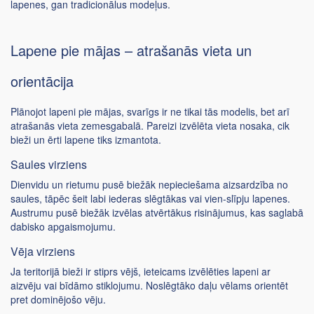
lapenes, gan tradicionālus modeļus.
Lapene pie mājas – atrašanās vieta un
orientācija
Plānojot lapeni pie mājas, svarīgs ir ne tikai tās modelis, bet arī
atrašanās vieta zemesgabalā. Pareizi izvēlēta vieta nosaka, cik
bieži un ērti lapene tiks izmantota.
Saules virziens
Dienvidu un rietumu pusē biežāk nepieciešama aizsardzība no
saules, tāpēc šeit labi iederas slēgtākas vai vien-slīpju lapenes.
Austrumu pusē biežāk izvēlas atvērtākus risinājumus, kas saglabā
dabisko apgaismojumu.
Vēja virziens
Ja teritorijā bieži ir stiprs vējš, ieteicams izvēlēties lapeni ar
aizvēju vai bīdāmo stiklojumu. Noslēgtāko daļu vēlams orientēt
pret dominējošo vēju.