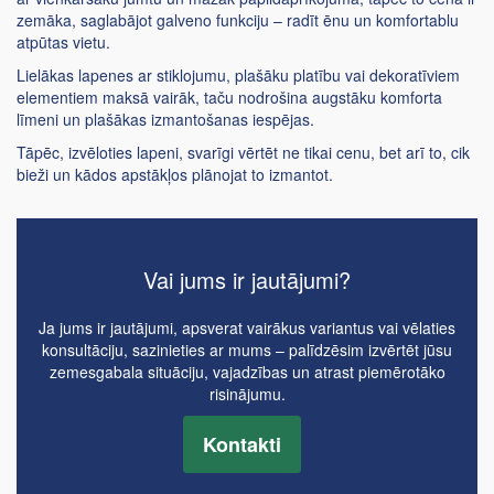
zemāka, saglabājot galveno funkciju – radīt ēnu un komfortablu
atpūtas vietu.
Lielākas lapenes ar stiklojumu, plašāku platību vai dekoratīviem
elementiem maksā vairāk, taču nodrošina augstāku komforta
līmeni un plašākas izmantošanas iespējas.
Tāpēc, izvēloties lapeni, svarīgi vērtēt ne tikai cenu, bet arī to, cik
bieži un kādos apstākļos plānojat to izmantot.
Vai jums ir jautājumi?
Ja jums ir jautājumi, apsverat vairākus variantus vai vēlaties
konsultāciju, sazinieties ar mums – palīdzēsim izvērtēt jūsu
zemesgabala situāciju, vajadzības un atrast piemērotāko
risinājumu.
Kontakti