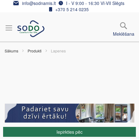
Skip
info@sodnamis.lt
I - V 9:00 - 16:30 VI-VII Slēgts
to
+370 5 214 0235
Content
Meklēšana
Sākums
Produkti
Lapenes
Iepirkties pēc