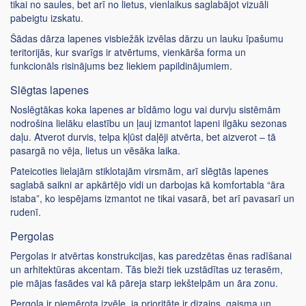
tikai no saules, bet arī no lietus, vienlaikus saglabājot vizuāli
pabeigtu izskatu.
Šādas dārza lapenes visbiežāk izvēlas dārzu un lauku īpašumu
teritorijās, kur svarīgs ir atvērtums, vienkārša forma un
funkcionāls risinājums bez liekiem papildinājumiem.
Slēgtas lapenes
Noslēgtākas koka lapenes ar bīdāmo logu vai durvju sistēmām
nodrošina lielāku elastību un ļauj izmantot lapeni ilgāku sezonas
daļu. Atverot durvis, telpa kļūst daļēji atvērta, bet aizverot – tā
pasargā no vēja, lietus un vēsāka laika.
Pateicoties lielajām stiklotajām virsmām, arī slēgtās lapenes
saglabā saikni ar apkārtējo vidi un darbojas kā komfortabla “āra
istaba”, ko iespējams izmantot ne tikai vasarā, bet arī pavasarī un
rudenī.
Pergolas
Pergolas ir atvērtas konstrukcijas, kas paredzētas ēnas radīšanai
un arhitektūras akcentam. Tās bieži tiek uzstādītas uz terasēm,
pie mājas fasādes vai kā pāreja starp iekštelpām un āra zonu.
Pergola ir piemērota izvēle, ja prioritāte ir dizains, gaisma un