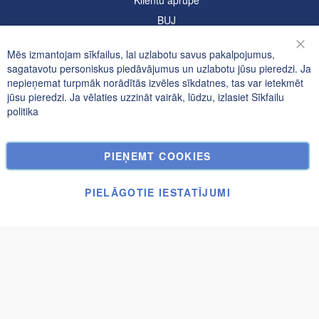
Klientu aprūpe
BUJ
Informācija
Mēs izmantojam sīkfailus, lai uzlabotu savus pakalpojumus,
Aizv
sagatavotu personiskus piedāvājumus un uzlabotu jūsu pieredzi. Ja
Konfidencialitātes un sīkfailu politika
nepieņemat turpmāk norādītās izvēles sīkdatnes, tas var ietekmēt
jūsu pieredzi. Ja vēlaties uzzināt vairāk, lūdzu, izlasiet
Sīkfailu
Meklētie atslēgvārdi
politika
Paplašināta Meklēšana
Pasūtījumi un atgriešana
PIEŅEMT COOKIES
Kontakti
Sīkfailu Iestatījumi
PIELĀGOTIE IESTATĪJUMI
© UAB Janolex, visas tiesības aizsargātas.
Apstiprināt