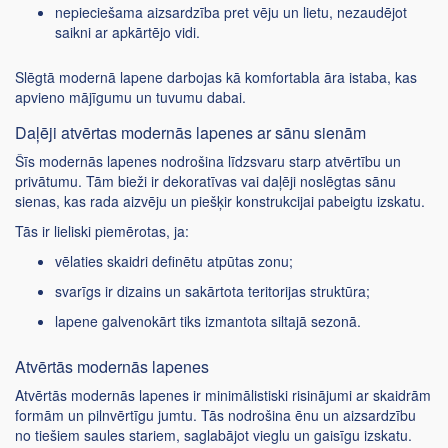
nepieciešama aizsardzība pret vēju un lietu, nezaudējot
saikni ar apkārtējo vidi.
Slēgtā modernā lapene darbojas kā komfortabla āra istaba, kas
apvieno mājīgumu un tuvumu dabai.
Daļēji atvērtas modernās lapenes ar sānu sienām
Šīs modernās lapenes nodrošina līdzsvaru starp atvērtību un
privātumu. Tām bieži ir dekoratīvas vai daļēji noslēgtas sānu
sienas, kas rada aizvēju un piešķir konstrukcijai pabeigtu izskatu.
Tās ir lieliski piemērotas, ja:
vēlaties skaidri definētu atpūtas zonu;
svarīgs ir dizains un sakārtota teritorijas struktūra;
lapene galvenokārt tiks izmantota siltajā sezonā.
Atvērtās modernās lapenes
Atvērtās modernās lapenes ir minimālistiski risinājumi ar skaidrām
formām un pilnvērtīgu jumtu. Tās nodrošina ēnu un aizsardzību
no tiešiem saules stariem, saglabājot vieglu un gaisīgu izskatu.