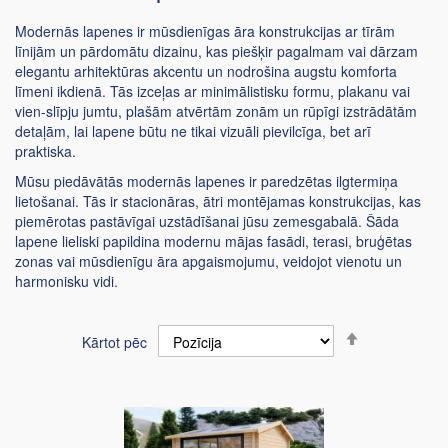
Modernās lapenes ir mūsdienīgas āra konstrukcijas ar tīrām
līnijām un pārdomātu dizainu, kas piešķir pagalmam vai dārzam
elegantu arhitektūras akcentu un nodrošina augstu komforta
līmeni ikdienā. Tās izceļas ar minimālistisku formu, plakanu vai
vien-slīpju jumtu, plašām atvērtām zonām un rūpīgi izstrādātām
detaļām, lai lapene būtu ne tikai vizuāli pievilcīga, bet arī
praktiska.
Mūsu piedāvātās modernās lapenes ir paredzētas ilgtermiņa
lietošanai. Tās ir stacionāras, ātri montējamas konstrukcijas, kas
piemērotas pastāvīgai uzstādīšanai jūsu zemesgabalā. Šāda
lapene lieliski papildina modernu mājas fasādi, terasi, bruģētas
zonas vai mūsdienīgu āra apgaismojumu, veidojot vienotu un
harmonisku vidi.
Iestatīt
Kārtot pēc
dilstošā
secībā