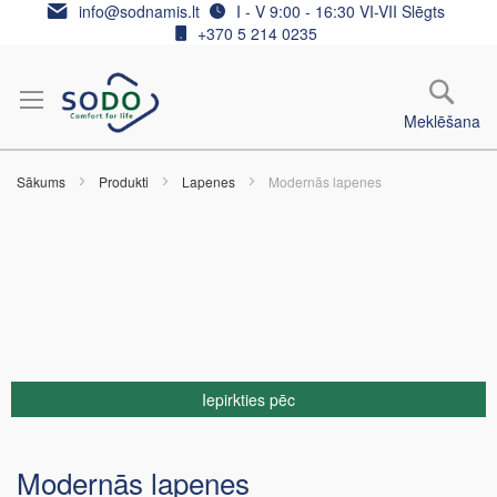
Skip
info@sodnamis.lt
I - V 9:00 - 16:30 VI-VII Slēgts
to
+370 5 214 0235
Content
Meklēšana
Sākums
Produkti
Lapenes
Modernās lapenes
Iepirkties pēc
Modernās lapenes