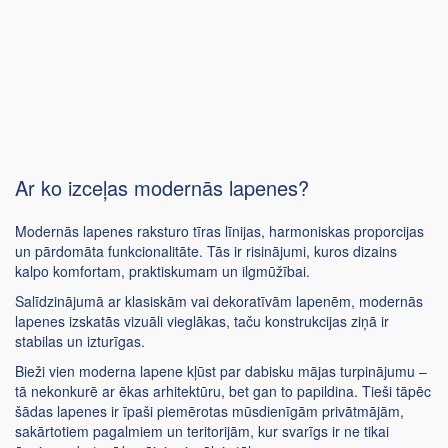
Ar ko izceļas modernās lapenes?
Modernās lapenes raksturo tīras līnijas, harmoniskas proporcijas
un pārdomāta funkcionalitāte. Tās ir risinājumi, kuros dizains
kalpo komfortam, praktiskumam un ilgmūžībai.
Salīdzinājumā ar klasiskām vai dekoratīvām lapenēm, modernās
lapenes izskatās vizuāli vieglākas, taču konstrukcijas ziņā ir
stabilas un izturīgas.
Bieži vien moderna lapene kļūst par dabisku mājas turpinājumu –
tā nekonkurē ar ēkas arhitektūru, bet gan to papildina. Tieši tāpēc
šādas lapenes ir īpaši piemērotas mūsdienīgām privātmājām,
sakārtotiem pagalmiem un teritorijām, kur svarīgs ir ne tikai