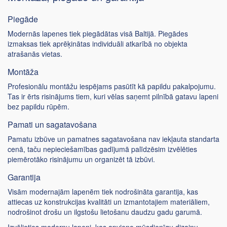
Piegāde
Modernās lapenes tiek piegādātas visā Baltijā. Piegādes
izmaksas tiek aprēķinātas individuāli atkarībā no objekta
atrašanās vietas.
Montāža
Profesionālu montāžu iespējams pasūtīt kā papildu pakalpojumu.
Tas ir ērts risinājums tiem, kuri vēlas saņemt pilnībā gatavu lapeni
bez papildu rūpēm.
Pamati un sagatavošana
Pamatu izbūve un pamatnes sagatavošana nav iekļauta standarta
cenā, taču nepieciešamības gadījumā palīdzēsim izvēlēties
piemērotāko risinājumu un organizēt tā izbūvi.
Garantija
Visām modernajām lapenēm tiek nodrošināta garantija, kas
attiecas uz konstrukcijas kvalitāti un izmantotajiem materiāliem,
nodrošinot drošu un ilgstošu lietošanu daudzu gadu garumā.
Izvēlieties modernu lapeni, kas apvieno mūsdienīgu dizainu,