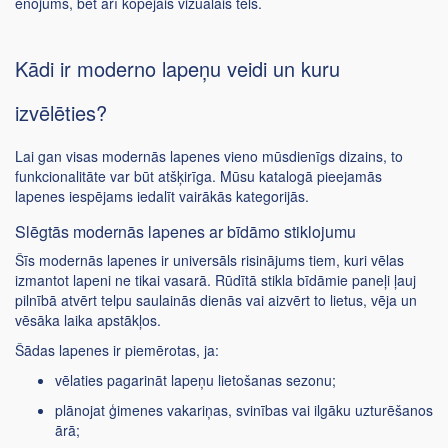
ēnojums, bet arī kopējais vizuālais tēls.
Kādi ir moderno lapeņu veidi un kuru
izvēlēties?
Lai gan visas modernās lapenes vieno mūsdienīgs dizains, to
funkcionalitāte var būt atšķirīga. Mūsu katalogā pieejamās
lapenes iespējams iedalīt vairākās kategorijās.
Slēgtās modernās lapenes ar bīdāmo stiklojumu
Šīs modernās lapenes ir universāls risinājums tiem, kuri vēlas
izmantot lapeni ne tikai vasarā. Rūdītā stikla bīdāmie paneļi ļauj
pilnībā atvērt telpu saulainās dienās vai aizvērt to lietus, vēja un
vēsāka laika apstākļos.
Šādas lapenes ir piemērotas, ja:
vēlaties pagarināt lapeņu lietošanas sezonu;
plānojat ģimenes vakariņas, svinības vai ilgāku uzturēšanos
ārā;