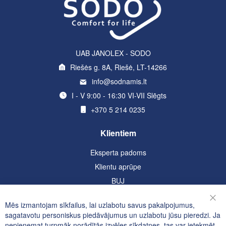
UAB JANOLEX - SODO
Riešės g. 8A, Riešė, LT-14266
info@sodnamis.lt
I - V 9:00 - 16:30 VI-VII Slēgts
+370 5 214 0235
Klientiem
Eksperta padoms
Klientu aprūpe
BUJ
Informācija
Mēs izmantojam sīkfailus, lai uzlabotu savus pakalpojumus,
Aizv
sagatavotu personiskus piedāvājumus un uzlabotu jūsu pieredzi. Ja
Konfidencialitātes un sīkfailu politika
nepieņemat turpmāk norādītās izvēles sīkdatnes, tas var ietekmēt