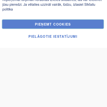
jūsu pieredzi. Ja vēlaties uzzināt vairāk, lūdzu, izlasiet
Sīkfailu
Meklētie atslēgvārdi
politika
Paplašināta Meklēšana
Pasūtījumi un atgriešana
PIEŅEMT COOKIES
Kontakti
Sīkfailu Iestatījumi
PIELĀGOTIE IESTATĪJUMI
© UAB Janolex, visas tiesības aizsargātas.
Apstiprināt