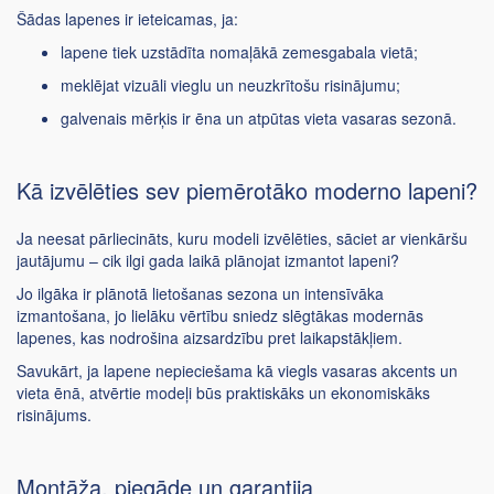
Šādas lapenes ir ieteicamas, ja:
lapene tiek uzstādīta nomaļākā zemesgabala vietā;
meklējat vizuāli vieglu un neuzkrītošu risinājumu;
galvenais mērķis ir ēna un atpūtas vieta vasaras sezonā.
Kā izvēlēties sev piemērotāko moderno lapeni?
Ja neesat pārliecināts, kuru modeli izvēlēties, sāciet ar vienkāršu
jautājumu – cik ilgi gada laikā plānojat izmantot lapeni?
Jo ilgāka ir plānotā lietošanas sezona un intensīvāka
izmantošana, jo lielāku vērtību sniedz slēgtākas modernās
lapenes, kas nodrošina aizsardzību pret laikapstākļiem.
Savukārt, ja lapene nepieciešama kā viegls vasaras akcents un
vieta ēnā, atvērtie modeļi būs praktiskāks un ekonomiskāks
risinājums.
Montāža, piegāde un garantija