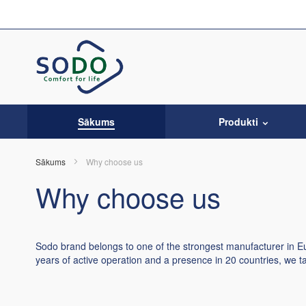
Skip
to
Content
Sākums
Produkti
Sākums
Why choose us
Why choose us
Sodo brand belongs to one of the strongest manufacturer in E
years of active operation and a presence in 20 countries, we t