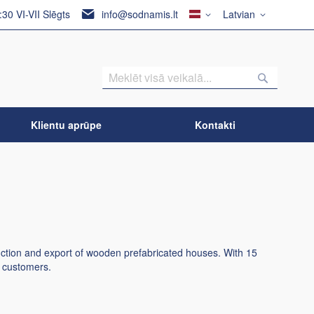
Valsts
Valoda
6:30 VI-VII Slēgts
info@sodnamis.lt
Latvian
Meklēšan
Meklēš
Klientu aprūpe
Kontakti
uction and export of wooden prefabricated houses. With 15
ed customers.