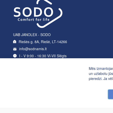
UAB JANOLEX - SODO
Riešės g. 8A, Riešė, LT-14266
info@sodnamis.lt
I - V 9:00 - 16:30 VI-VII Slēgts
+370 5 214 0235
Mēs izmantojam
un uzlabotu jūs
pieredzi. Ja vēl