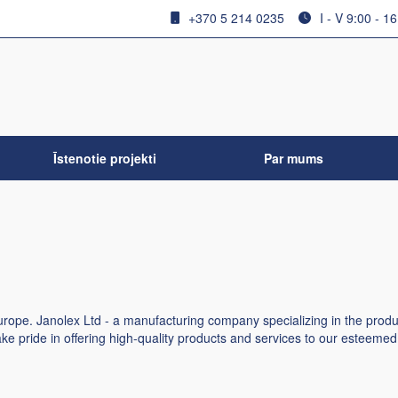
+370 5 214 0235
I - V 9:00 - 1
Īstenotie projekti
Par mums
urope. Janolex Ltd - a manufacturing company specializing in the prod
ake pride in offering high-quality products and services to our esteem