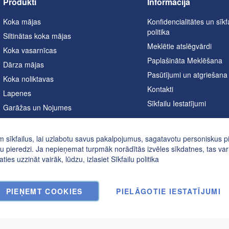
Produkti
Informācija
Koka mājas
Konfidencialitātes un sīkf
politika
Siltinātas koka mājas
Meklētie atslēgvārdi
Koka vasarnīcas
Paplašināta Meklēšana
Dārza mājas
Pasūtījumi un atgriešana
Koka noliktavas
Kontakti
Lapenes
Sīkfailu Iestatījumi
Garāžas un Nojumes
Mājas biroji
Pirtis
 sīkfailus, lai uzlabotu savus pakalpojumus, sagatavotu personiskus 
u pieredzi. Ja nepieņemat turpmāk norādītās izvēles sīkdatnes, tas var
A formas mājas
aties uzzināt vairāk, lūdzu, izlasiet
Sīkfailu politika
Karstā vannas
PIEŅEMT COOKIES
PIELĀGOTIE IESTATĪJUMI