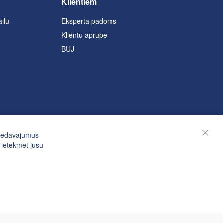
Klientiem
ailu
Eksperta padoms
Klientu aprūpe
BUJ
piedāvājumus
Aizvēr
 ietekmēt jūsu
© UAB Janolex, visas tiesības aizsargātas.