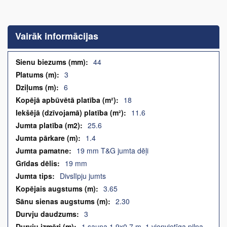
Iet
uz
galerijas
Vairāk informācijas
sākumu
Vairāk
44
informācijas
3
6
18
11.6
25.6
1.4
19 mm T&G jumta dēļi
19 mm
Divslīpju jumts
3.65
2.30
3
1 sauna 1,9x0,7 m, 1 vienvietīga pilna