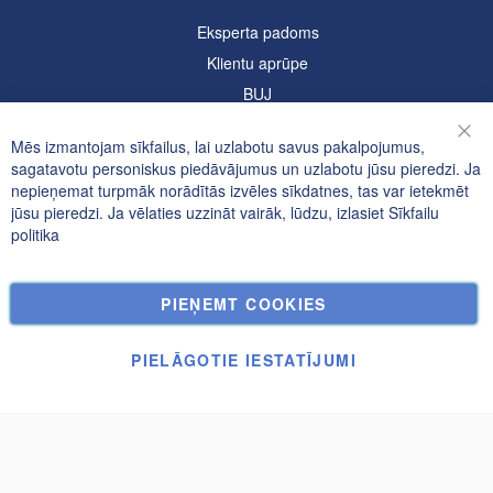
Eksperta padoms
Klientu aprūpe
BUJ
Informācija
Mēs izmantojam sīkfailus, lai uzlabotu savus pakalpojumus,
Aizv
sagatavotu personiskus piedāvājumus un uzlabotu jūsu pieredzi. Ja
Konfidencialitātes un sīkfailu politika
nepieņemat turpmāk norādītās izvēles sīkdatnes, tas var ietekmēt
jūsu pieredzi. Ja vēlaties uzzināt vairāk, lūdzu, izlasiet
Sīkfailu
Meklētie atslēgvārdi
politika
Paplašināta Meklēšana
Pasūtījumi un atgriešana
PIEŅEMT COOKIES
Kontakti
Sīkfailu Iestatījumi
PIELĀGOTIE IESTATĪJUMI
© UAB Janolex, visas tiesības aizsargātas.