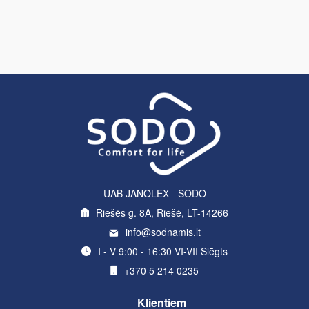
UAB JANOLEX - SODO
Riešės g. 8A, Riešė, LT-14266
info@sodnamis.lt
I - V 9:00 - 16:30 VI-VII Slēgts
+370 5 214 0235
Klientiem