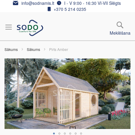
Skip
info@sodnamis.lt
I - V 9:00 - 16:30 VI-VII Slēgts
to
+370 5 214 0235
Content
Meklēšana
Sākums
Sākums
Pirts Amber
Iet
uz
galerijas
beigām