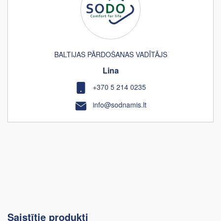
BALTIJAS PĀRDOŠANAS VADĪTĀJS
Lina
+370 5 214 0235
info@sodnamis.lt
Saistītie produkti