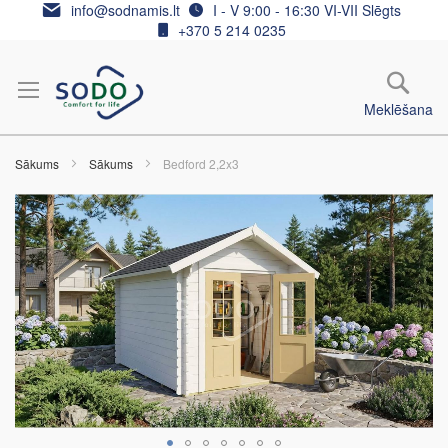
Skip
info@sodnamis.lt
I - V 9:00 - 16:30 VI-VII Slēgts
to
+370 5 214 0235
Content
Meklēšana
Sākums
Sākums
Bedford 2,2x3
Iet
uz
galerijas
beigām