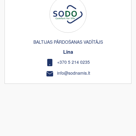
BALTIJAS PĀRDOŠANAS VADĪTĀJS
Lina
+370 5 214 0235
info@sodnamis.lt