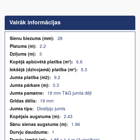
Iet
uz
galerijas
Vairāk informācijas
sākumu
Vairāk
28
informācijas
2.2
3
6.6
5.3
9.2
0.3
19 mm T&G jumta dēļi
19 mm
Divslīpju jumts
2.43
1.96
1
1,85 x 1,4 m (2 vienības)