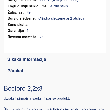
4 mm stikls
Nē
Cilindra slēdzene ar 2 atslēgām
1
5
Jā
Sīkāka informācija
Pārskati
Bedford 2,2x3
Uzraksti pirmais atsauksmi par šo produktu
Šis mazais 5 m² dārza šķūnis ir lieliski piemērots dārza inventāra