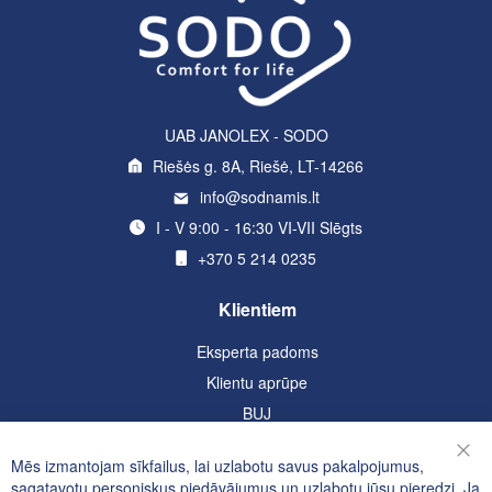
UAB JANOLEX - SODO
Riešės g. 8A, Riešė, LT-14266
info@sodnamis.lt
I - V 9:00 - 16:30 VI-VII Slēgts
+370 5 214 0235
Klientiem
Eksperta padoms
Klientu aprūpe
BUJ
Informācija
Mēs izmantojam sīkfailus, lai uzlabotu savus pakalpojumus,
Aizv
sagatavotu personiskus piedāvājumus un uzlabotu jūsu pieredzi. Ja