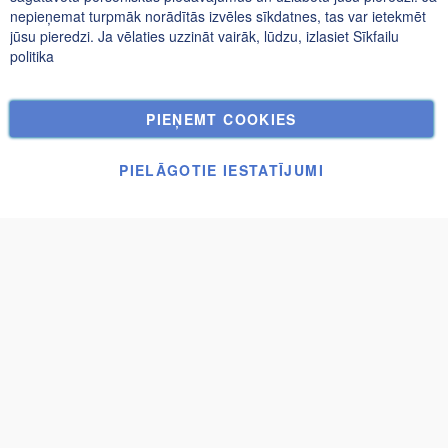
Konfidencialitātes un sīkfailu politika
nepieņemat turpmāk norādītās izvēles sīkdatnes, tas var ietekmēt
jūsu pieredzi. Ja vēlaties uzzināt vairāk, lūdzu, izlasiet
Sīkfailu
Meklētie atslēgvārdi
politika
Paplašināta Meklēšana
Pasūtījumi un atgriešana
PIEŅEMT COOKIES
Kontakti
Sīkfailu Iestatījumi
PIELĀGOTIE IESTATĪJUMI
© UAB Janolex, visas tiesības aizsargātas.
Iesniegt
Bedford
1 450,00 €
pieprasījumu
2,2x3