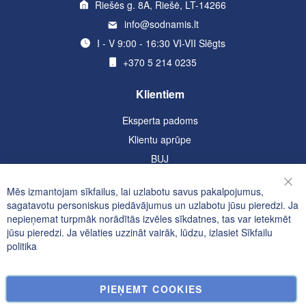
Riešės g. 8A, Riešė, LT-14266
info@sodnamis.lt
I - V 9:00 - 16:30 VI-VII Slēgts
+370 5 214 0235
Klientiem
Eksperta padoms
Klientu aprūpe
BUJ
Informācija
Mēs izmantojam sīkfailus, lai uzlabotu savus pakalpojumus,
Aizv
sagatavotu personiskus piedāvājumus un uzlabotu jūsu pieredzi. Ja
Konfidencialitātes un sīkfailu politika
nepieņemat turpmāk norādītās izvēles sīkdatnes, tas var ietekmēt
jūsu pieredzi. Ja vēlaties uzzināt vairāk, lūdzu, izlasiet
Sīkfailu
Meklētie atslēgvārdi
politika
Paplašināta Meklēšana
Pasūtījumi un atgriešana
PIEŅEMT COOKIES
Kontakti