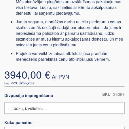
Mēs piedāvājam piegādes un uzstādīšanas pakalpojumus
visā Lietuvā. Lūdzu, sazinieties ar klientu apkalpošanas
dienestu, lai saņemtu piedāvājumu.
Jumta seguma, montāžas darbu un citu piederumu cenas
skatiet zemāk esošajā sadaļā par piederumiem. Ja jums ir
nepieciešama palīdzība ar pamatu uzstādīšanu, lūdzu,
sazinieties ar mūsu klientu apkalpošanas dienestu, un mēs
sniegsim jums cenu piedāvājumu.
Projektā var veikt izmaiņas atbilstoši jūsu prasībām -
menedžeris pārrēķinās cenu atbilstoši jūsu vēlmēm.
3940,00 €
3256,20 €
SKU
36369
Divpusēja impregnēšana
Koka pamatne