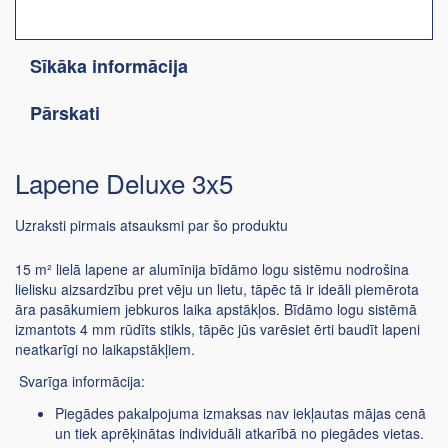
Sīkāka informācija
Pārskati
Lapene Deluxe 3x5
Uzraksti pirmais atsauksmi par šo produktu
15 m² lielā lapene ar alumīnija bīdāmo logu sistēmu nodrošina
lielisku aizsardzību pret vēju un lietu, tāpēc tā ir ideāli piemērota
āra pasākumiem jebkuros laika apstākļos. Bīdāmo logu sistēmā
izmantots 4 mm rūdīts stikls, tāpēc jūs varēsiet ērti baudīt lapeni
neatkarīgi no laikapstākļiem.
Svarīga informācija:
Piegādes pakalpojuma izmaksas nav iekļautas mājas cenā
un tiek aprēķinātas individuāli atkarībā no piegādes vietas.