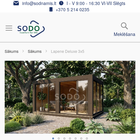
Skip
info@sodnamis.lt
I - V 9:00 - 16:30 VI-VII Slēgts
to
+370 5 214 0235
Content
Meklēšana
Sākums
Sākums
Lapene Deluxe 3x5
Iet
uz
galerijas
beigām