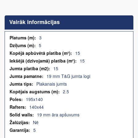
Iet
uz
galerijas
Vairāk informācijas
sākumu
Vairāk
3
informācijas
5
15
15
15
19 mm T&G jumta logi
Plakanais jumts
2.5
195x140
140x44
19 mm āra apšuvums
Nē
5