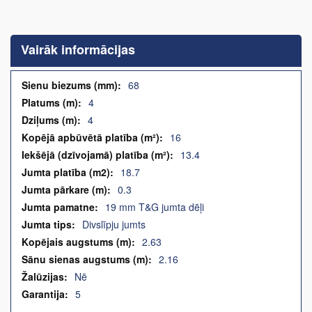
Iet
uz
galerijas
Vairāk informācijas
sākumu
Vairāk
68
informācijas
4
4
16
13.4
18.7
0.3
19 mm T&G jumta dēļi
Divslīpju jumts
2.63
2.16
Nē
5