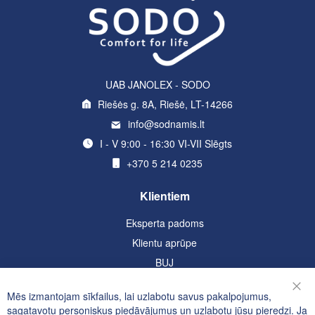
UAB JANOLEX - SODO
Riešės g. 8A, Riešė, LT-14266
info@sodnamis.lt
I - V 9:00 - 16:30 VI-VII Slēgts
+370 5 214 0235
Klientiem
Eksperta padoms
Klientu aprūpe
BUJ
Informācija
Mēs izmantojam sīkfailus, lai uzlabotu savus pakalpojumus,
Aizv
sagatavotu personiskus piedāvājumus un uzlabotu jūsu pieredzi. Ja