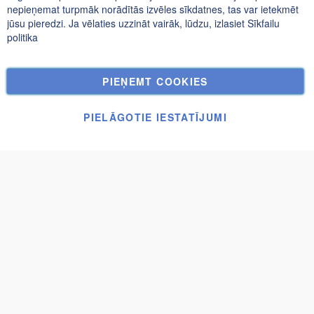
Konfidencialitātes un sīkfailu politika
nepieņemat turpmāk norādītās izvēles sīkdatnes, tas var ietekmēt
jūsu pieredzi. Ja vēlaties uzzināt vairāk, lūdzu, izlasiet
Sīkfailu
Meklētie atslēgvārdi
politika
Paplašināta Meklēšana
Pasūtījumi un atgriešana
PIEŅEMT COOKIES
Kontakti
Sīkfailu Iestatījumi
PIELĀGOTIE IESTATĪJUMI
© UAB Janolex, visas tiesības aizsargātas.
Iesniegt pieprasījumu
Lapene Haga
4 810,00 €