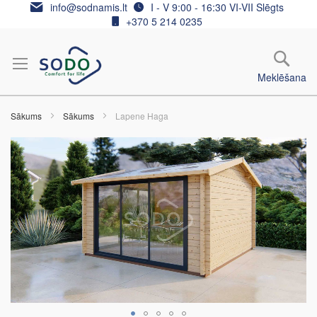
Skip
info@sodnamis.lt
I - V 9:00 - 16:30 VI-VII Slēgts
to
+370 5 214 0235
Content
Meklēšana
Sākums
Sākums
Lapene Haga
Iet
uz
galerijas
beigām