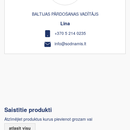
BALTIJAS PĀRDOŠANAS VADĪTĀJS
Lina
+370 5 214 0235
info@sodnamis.lt
Saistītie produkti
Atzīmējiet produktus kurus pievienot grozam vai
atlasīt visu