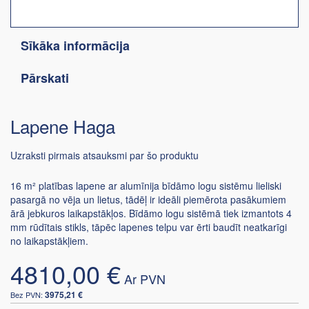
Sīkāka informācija
Pārskati
Lapene Haga
Uzraksti pirmais atsauksmi par šo produktu
16 m² platības lapene ar alumīnija bīdāmo logu sistēmu lieliski
pasargā no vēja un lietus, tādēļ ir ideāli piemērota pasākumiem
ārā jebkuros laikapstākļos. Bīdāmo logu sistēmā tiek izmantots 4
mm rūdītais stikls, tāpēc lapenes telpu var ērti baudīt neatkarīgi
no laikapstākļiem.
4810,00 €
3975,21 €