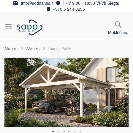
Skip
info@sodnamis.lt
I - V 9:00 - 16:30 VI-VII Slēgts
to
+370 5 214 0235
Content
Meklēšana
Sākums
Sākums
Carport-Pablo
Iet
uz
galerijas
beigām