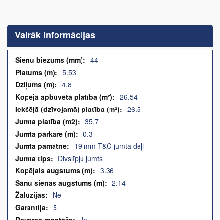
Iet
uz
galerijas
Vairāk informācijas
sākumu
Vairāk
44
informācijas
5.53
4.8
26.54
26.5
35.7
0.3
19 mm T&G jumta dēļi
Divslīpju jumts
3.36
2.14
Nē
5
Jā