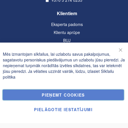
+370 5 214 0235
Klientiem
Eksperta padoms
Klientu aprūpe
BUJ
Informācija
Mēs izmantojam sīkfailus, lai uzlabotu savus pakalpojumus,
Aizv
sagatavotu personiskus piedāvājumus un uzlabotu jūsu pieredzi. Ja
Konfidencialitātes un sīkfailu politika
nepieņemat turpmāk norādītās izvēles sīkdatnes, tas var ietekmēt
jūsu pieredzi. Ja vēlaties uzzināt vairāk, lūdzu, izlasiet
Sīkfailu
Meklētie atslēgvārdi
politika
Paplašināta Meklēšana
Pasūtījumi un atgriešana
PIEŅEMT COOKIES
Kontakti
Sīkfailu Iestatījumi
PIELĀGOTIE IESTATĪJUMI
© UAB Janolex, visas tiesības aizsargātas.