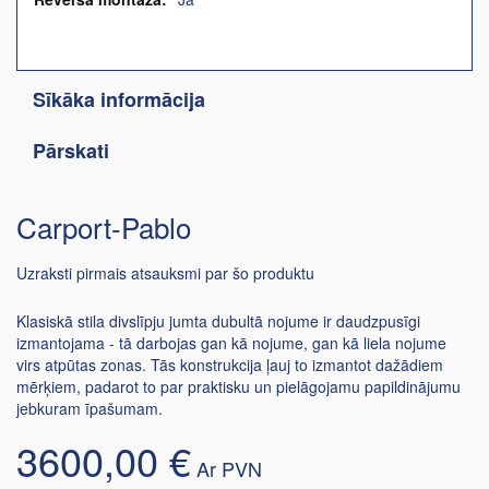
Sīkāka informācija
Pārskati
Carport-Pablo
Uzraksti pirmais atsauksmi par šo produktu
Klasiskā stila divslīpju jumta dubultā nojume ir daudzpusīgi
izmantojama - tā darbojas gan kā nojume, gan kā liela nojume
virs atpūtas zonas. Tās konstrukcija ļauj to izmantot dažādiem
mērķiem, padarot to par praktisku un pielāgojamu papildinājumu
jebkuram īpašumam.
3600,00 €