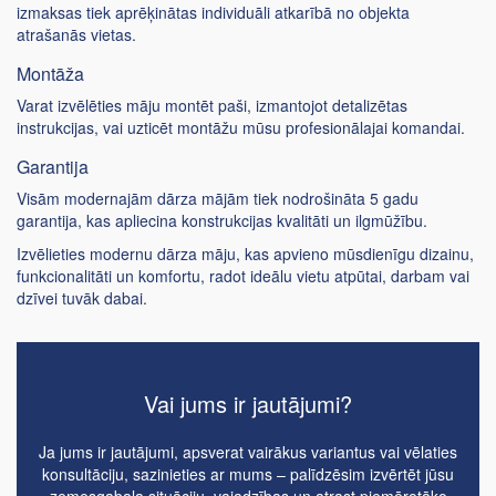
izmaksas tiek aprēķinātas individuāli atkarībā no objekta
atrašanās vietas.
Montāža
Varat izvēlēties māju montēt paši, izmantojot detalizētas
instrukcijas, vai uzticēt montāžu mūsu profesionālajai komandai.
Garantija
Visām modernajām dārza mājām tiek nodrošināta 5 gadu
garantija, kas apliecina konstrukcijas kvalitāti un ilgmūžību.
Izvēlieties modernu dārza māju, kas apvieno mūsdienīgu dizainu,
funkcionalitāti un komfortu, radot ideālu vietu atpūtai, darbam vai
dzīvei tuvāk dabai.
Vai jums ir jautājumi?
Ja jums ir jautājumi, apsverat vairākus variantus vai vēlaties
konsultāciju, sazinieties ar mums – palīdzēsim izvērtēt jūsu
zemesgabala situāciju, vajadzības un atrast piemērotāko