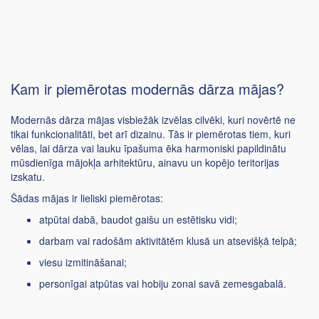
Kam ir piemērotas modernās dārza mājas?
Modernās dārza mājas visbiežāk izvēlas cilvēki, kuri novērtē ne
tikai funkcionalitāti, bet arī dizainu. Tās ir piemērotas tiem, kuri
vēlas, lai dārza vai lauku īpašuma ēka harmoniski papildinātu
mūsdienīga mājokļa arhitektūru, ainavu un kopējo teritorijas
izskatu.
Šādas mājas ir lieliski piemērotas:
atpūtai dabā, baudot gaišu un estētisku vidi;
darbam vai radošām aktivitātēm klusā un atsevišķā telpā;
viesu izmitināšanai;
personīgai atpūtas vai hobiju zonai savā zemesgabalā.