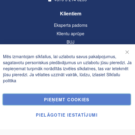
Klientiem
Eksperta padoms
Klientu aprūpe
BUJ
Informācija
Mēs izmantojam sīkfailus, lai uzlabotu savus pakalpojumus,
Aizv
sagatavotu personiskus piedāvājumus un uzlabotu jūsu pieredzi. Ja
Konfidencialitātes un sīkfailu politika
nepieņemat turpmāk norādītās izvēles sīkdatnes, tas var ietekmēt
jūsu pieredzi. Ja vēlaties uzzināt vairāk, lūdzu, izlasiet
Sīkfailu
Meklētie atslēgvārdi
politika
Paplašināta Meklēšana
Pasūtījumi un atgriešana
PIEŅEMT COOKIES
Kontakti
Sīkfailu Iestatījumi
PIELĀGOTIE IESTATĪJUMI
© UAB Janolex, visas tiesības aizsargātas.