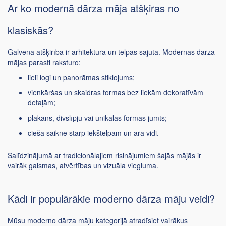
Ar ko modernā dārza māja atšķiras no
klasiskās?
Galvenā atšķirība ir arhitektūra un telpas sajūta. Modernās dārza
mājas parasti raksturo:
lieli logi un panorāmas stiklojums;
vienkāršas un skaidras formas bez liekām dekoratīvām
detaļām;
plakans, divslīpju vai unikālas formas jumts;
cieša saikne starp iekštelpām un āra vidi.
Salīdzinājumā ar tradicionālajiem risinājumiem šajās mājās ir
vairāk gaismas, atvērtības un vizuāla viegluma.
Kādi ir populārākie moderno dārza māju veidi?
Mūsu moderno dārza māju kategorijā atradīsiet vairākus