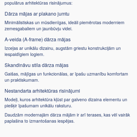
populārus arhitektūras risinājumus:
Dārza mājas ar plakano jumtu
Minimālistiskas un mūsdienīgas, ideāli piemērotas moderniem
zemesgabaliem un jaunbūvju videi.
A-veida (A-frame) dārza mājas
Izceļas ar unikālu dizainu, augstām griestu konstrukcijām un
iespaidīgiem logiem.
Skandināvu stila dārza mājas
Gaišas, mājīgas un funkcionālas, ar īpašu uzmanību komfortam
un praktiskumam.
Nestandarta arhitektūras risinājumi
Modeļi, kuros arhitektūra kļūst par galveno dizaina elementu un
piešķir īpašumam unikālu raksturu.
Daudzām modernajām dārza mājām ir arī terases, kas vēl vairāk
paplašina to izmantošanas iespējas.