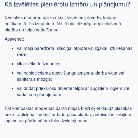
Kā izvēlēties piemērotu izmēru un plānojumu?
Izvēloties modernu dārza māju, vispirms jāizvērtē, kādam
nolūkam tā tiks izmantota. No tā būs atkarīga nepieciešamā
platība un telpu sadalījums.
Apsveriet:
vai māja paredzēta īslaicīgai atpūtai vai ilgākai uzturēšanās
reizei;
cik cilvēku to izmantos;
vai nepieciešama atsevišķa guļamzona, darba vieta vai
sanitārais mezgls;
vai dodat priekšroku atvērtai telpai ar augstiem logiem vai
sadalītam plānojumam.
Pat kompaktas modernās dārza mājas bieži šķiet daudz plašākas
nekā tradicionāli modeļi ar tādu pašu platību, pateicoties lielajiem
logiem un pārdomātam telpu izvietojumam.