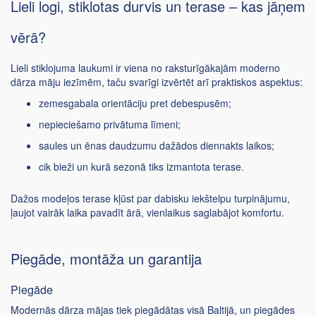
Lieli logi, stiklotas durvis un terase – kas jāņem
vērā?
Lieli stiklojuma laukumi ir viena no raksturīgākajām moderno
dārza māju iezīmēm, taču svarīgi izvērtēt arī praktiskos aspektus:
zemesgabala orientāciju pret debespusēm;
nepieciešamo privātuma līmeni;
saules un ēnas daudzumu dažādos diennakts laikos;
cik bieži un kurā sezonā tiks izmantota terase.
Dažos modeļos terase kļūst par dabisku iekštelpu turpinājumu,
ļaujot vairāk laika pavadīt ārā, vienlaikus saglabājot komfortu.
Piegāde, montāža un garantija
Piegāde
Modernās dārza mājas tiek piegādātas visā Baltijā, un piegādes