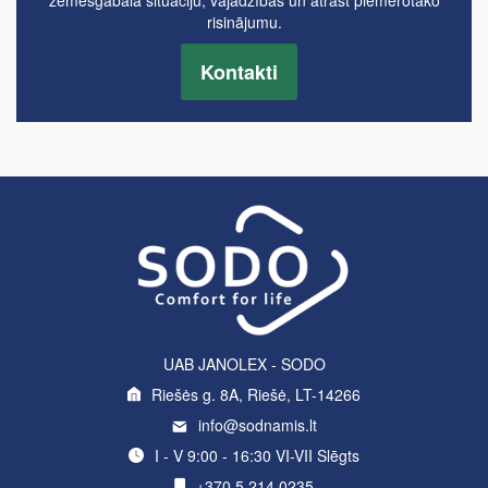
risinājumu.
Kontakti
UAB JANOLEX - SODO
Riešės g. 8A, Riešė, LT-14266
info@sodnamis.lt
I - V 9:00 - 16:30 VI-VII Slēgts
+370 5 214 0235