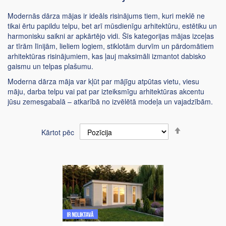
Modernās dārza mājas ir ideāls risinājums tiem, kuri meklē ne
tikai ērtu papildu telpu, bet arī mūsdienīgu arhitektūru, estētiku un
harmonisku saikni ar apkārtējo vidi. Šīs kategorijas mājas izceļas
ar tīrām līnijām, lieliem logiem, stiklotām durvīm un pārdomātiem
arhitektūras risinājumiem, kas ļauj maksimāli izmantot dabisko
gaismu un telpas plašumu.
Moderna dārza māja var kļūt par mājīgu atpūtas vietu, viesu
māju, darba telpu vai pat par izteiksmīgu arhitektūras akcentu
jūsu zemesgabalā – atkarībā no izvēlētā modeļa un vajadzībām.
Iestatīt
Kārtot pēc
dilstošā
secībā