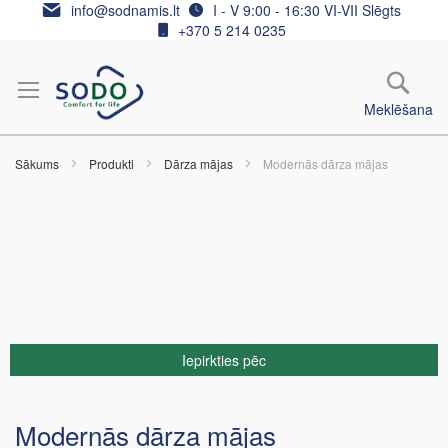
Skip
info@sodnamis.lt
I - V 9:00 - 16:30 VI-VII Slēgts
to
+370 5 214 0235
Content
Meklēšana
Sākums
Produkti
Dārza mājas
Modernās dārza mājas
Iepirkties pēc
Modernās dārza mājas