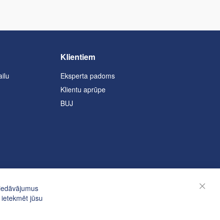
Klientiem
ailu
Eksperta padoms
Klientu aprūpe
BUJ
piedāvājumus
Aizvēr
 ietekmēt jūsu