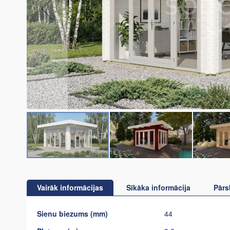
Iet
uz
galerijas
Vairāk informācijas
Sīkāka informācija
Pārs
sākumu
Vairāk
Sienu biezums (mm)
44
informācijas