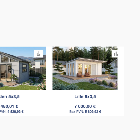
nāšanai
Pievienot salīdzināšanai
Pievienot
den 5x3,5
Lille 6x3,5
 480,01 €
7 030,00 €
4 528,93 €
5 809,92 €