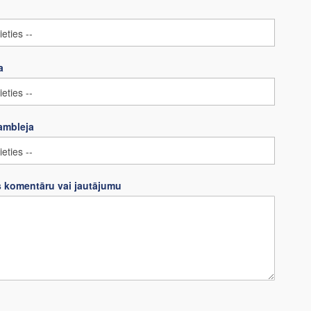
a
ambleja
s komentāru vai jautājumu