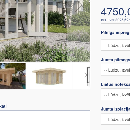
4750,
3925,62 
Pilnīga impre
Jumta pārseg
Lietus notekc
kati
Jumta izolācij