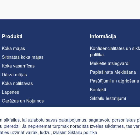
Produkti
Informācija
Koka mājas
Konfidencialitātes un sīkf
politika
Siltinātas koka mājas
Meklētie atslēgvārdi
Koka vasarnīcas
Paplašināta Meklēšana
Dārza mājas
Pasūtījumi un atgriešana
Koka noliktavas
Kontakti
Lapenes
Sīkfailu Iestatījumi
Garāžas un Nojumes
Mājas biroji
Pirtis
 sīkfailus, lai uzlabotu savus pakalpojumus, sagatavotu personiskus 
u pieredzi. Ja nepieņemat turpmāk norādītās izvēles sīkdatnes, tas var
A formas mājas
aties uzzināt vairāk, lūdzu, izlasiet
Sīkfailu politika
Karstā vannas