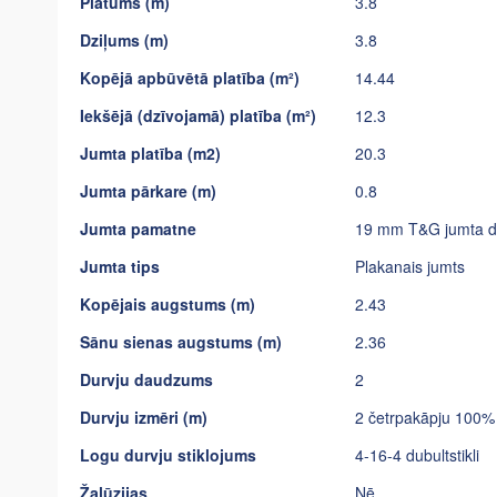
Platums (m)
3.8
Dziļums (m)
3.8
Kopējā apbūvētā platība (m²)
14.44
Iekšējā (dzīvojamā) platība (m²)
12.3
Jumta platība (m2)
20.3
Jumta pārkare (m)
0.8
Jumta pamatne
19 mm T&G jumta dē
Jumta tips
Plakanais jumts
Kopējais augstums (m)
2.43
Sānu sienas augstums (m)
2.36
Durvju daudzums
2
Durvju izmēri (m)
2 četrpakāpju 100% 
Logu durvju stiklojums
4-16-4 dubultstikli
Žalūzijas
Nē