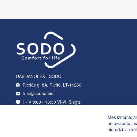
UAB JANOLEX - SODO
Riešės g. 8A, Riešė, LT-14266
info@sodnamis.lt
I - V 9:00 - 16:30 VI-VII Slēgts
+370 5 214 0235
Mēs izmantojam
un uzlabotu jūs
pieredzi. Ja vēl