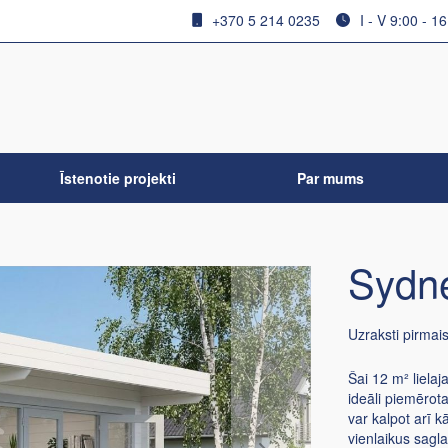
+370 5 214 0235
I - V 9:00 - 1
Īstenotie projekti
Par mums
Sydne
Uzraksti pirmai
Šai 12 m² lielaja
ideāli piemērot
var kalpot arī k
vienlaikus sagla