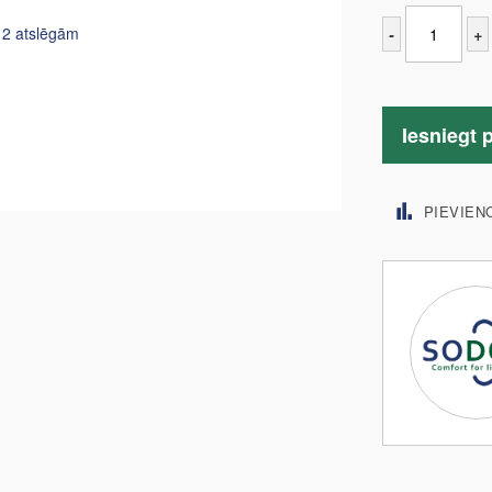
r 2 atslēgām
-
+
Iesniegt 
PIEVIEN