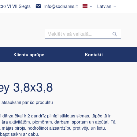
Valsts
Valoda
6:30 VI-VII Slēgts
info@sodnamis.lt
Latvian
Meklēšan
Meklēš
Klientu aprūpe
Kontakti
y 3,8x3,8
s atsauksmi par šo produktu
i dārza ēkai ir 2 gandrīz pilnīgi stiklotas sienas, tāpēc tā ir
a āra aktivitātēm, piemēram, darbam, sportam un atpūtai. Tā
ā mājas birojs, nodrošinot aizsardzību pret vēju un lietu,
bājot saikni ar dabu.