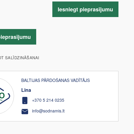
Iesniegt pieprasījumu
pieprasījumu
OT SALĪDZINĀŠANAI
BALTIJAS PĀRDOŠANAS VADĪTĀJS
Lina
+370 5 214 0235
info@sodnamis.lt