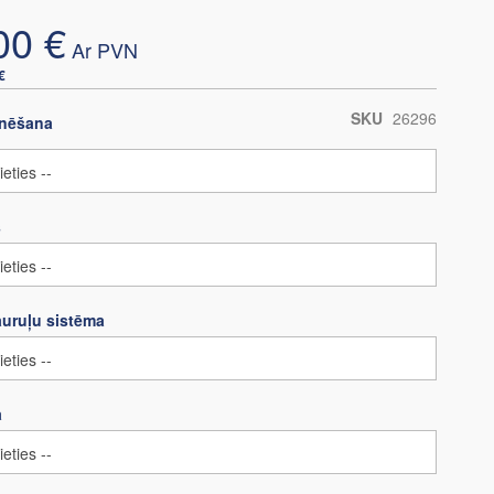
00 €
€
SKU
26296
gnēšana
s
auruļu sistēma
a