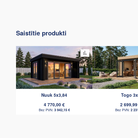
Saistītie produkti
Pievienot salīdzināšanai
Nuuk 5x3,84
Togo 3x
4 770,00 €
2 699,99
3 942,15 €
2 23