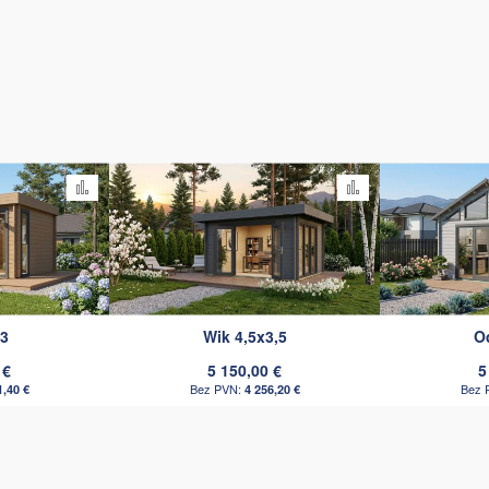
Pievienot salīdzināšanai
Pievienot salīdzi
3
Wik 4,5x3,5
O
 €
5 150,00 €
5
1,40 €
4 256,20 €