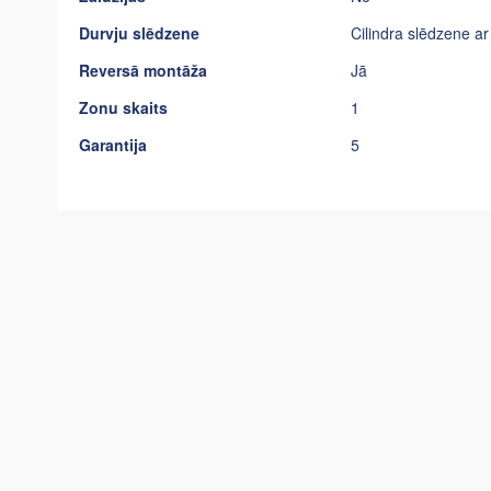
Durvju slēdzene
Cilindra slēdzene a
Reversā montāža
Jā
Zonu skaits
1
Garantija
5